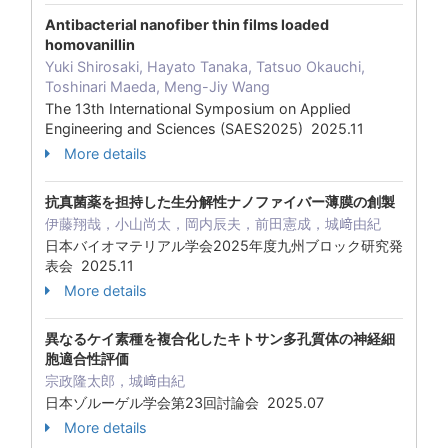
Antibacterial nanofiber thin films loaded
homovanillin
Yuki Shirosaki, Hayato Tanaka, Tatsuo Okauchi,
Toshinari Maeda, Meng-Jiy Wang
The 13th International Symposium on Applied
Engineering and Sciences (SAES2025) 2025.11
More details
抗真菌薬を担持した生分解性ナノファイバー薄膜の創製
伊藤翔哉，小山尚太，岡内辰夫，前田憲成，城﨑由紀
日本バイオマテリアル学会2025年度九州ブロック研究発
表会 2025.11
More details
異なるケイ素種を複合化したキトサン多孔質体の神経細
胞適合性評価
宗政隆太郎，城﨑由紀
日本ゾルーゲル学会第23回討論会 2025.07
More details