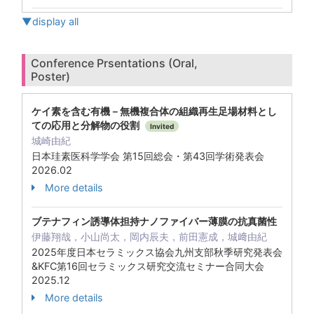
▼display all
Conference Prsentations (Oral,
Poster)
ケイ素を含む有機－無機複合体の組織再生足場材料とし
ての応用と分解物の役割
Invited
城崎由紀
日本珪素医科学学会 第15回総会・第43回学術発表会
2026.02
More details
ブテナフィン誘導体担持ナノファイバー薄膜の抗真菌性
伊藤翔哉，小山尚太，岡内辰夫，前田憲成，城﨑由紀
2025年度日本セラミックス協会九州支部秋季研究発表会
&KFC第16回セラミックス研究交流セミナー合同大会
2025.12
More details