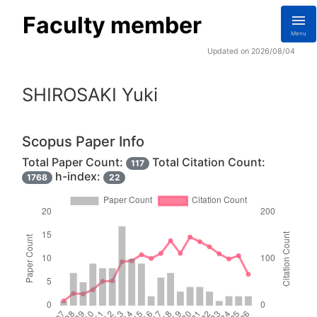
Faculty member
Menu
Updated on 2026/08/04
SHIROSAKI Yuki
Scopus Paper Info
Total Paper Count:
Total Citation Count:
117
h-index:
1768
22