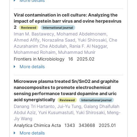
More details
Viral contamination in cell culture: Analyzing the
impact of epstein barr virus and ovine herpesvirus
2
Reviewed
International journal
Iman M. Bastawecy, Mohamed Abdelmonem,
Ahmed Afify, Norazalina Saad, Yuki Shirosaki, Che
Azurahanim Che Abdullah, Rania F. Al Naggar,
Mohammed Rohaim, Muhammad Munir
Frontiers in Microbiology 16 2025.02
More details
Microwave plasma treated Sn/SnO2 and graphite
nanocomposites to promote electrochemical
sensing performance toward dopamine and uric
acid synergistically
Reviewed
International journal
Danang Tri Hartanto, Jui-Yu Tung, Galang Dhaifullah
Abdul Aziz, Yuni Kusumastuti, Yuki Shirosaki, Meng-
Jiy Wang
Analytica Chimica Acta 1343 343668 2025.01
More details