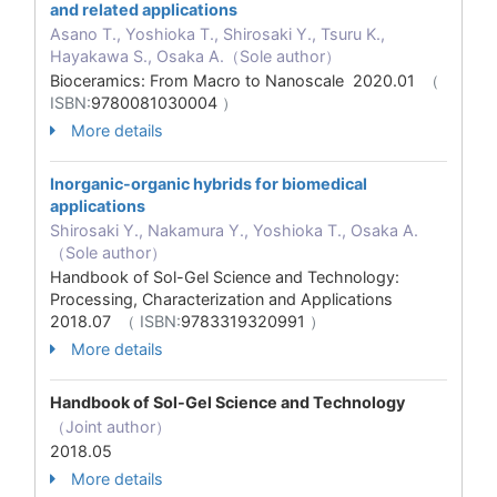
and related applications
Asano T., Yoshioka T., Shirosaki Y., Tsuru K.,
Hayakawa S., Osaka A.（Sole author）
Bioceramics: From Macro to Nanoscale 2020.01
（
ISBN:
9780081030004
）
More details
Inorganic-organic hybrids for biomedical
applications
Shirosaki Y., Nakamura Y., Yoshioka T., Osaka A.
（Sole author）
Handbook of Sol-Gel Science and Technology:
Processing, Characterization and Applications
2018.07
（ ISBN:
9783319320991
）
More details
Handbook of Sol-Gel Science and Technology
（Joint author）
2018.05
More details