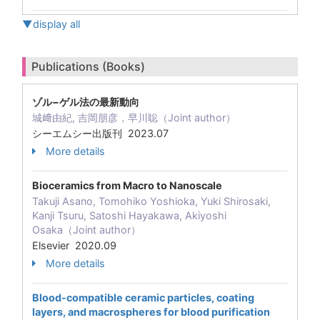
▼display all
Publications (Books)
ゾル−ゲル法の最新動向
城﨑由紀, 吉岡朋彦，早川聡（Joint author）
シーエムシー出版刊 2023.07
More details
Bioceramics from Macro to Nanoscale
Takuji Asano, Tomohiko Yoshioka, Yuki Shirosaki,
Kanji Tsuru, Satoshi Hayakawa, Akiyoshi
Osaka（Joint author）
Elsevier 2020.09
More details
Blood-compatible ceramic particles, coating
layers, and macrospheres for blood purification