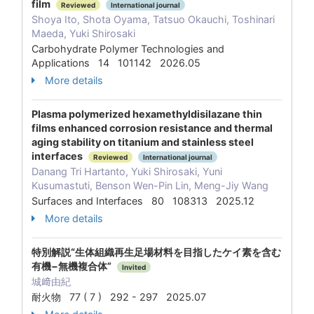
film
Reviewed
International journal
Shoya Ito, Shota Oyama, Tatsuo Okauchi, Toshinari
Maeda, Yuki Shirosaki
Carbohydrate Polymer Technologies and
Applications 14 101142 2026.05
More details
Plasma polymerized hexamethyldisilazane thin
films enhanced corrosion resistance and thermal
aging stability on titanium and stainless steel
interfaces
Reviewed
International journal
Danang Tri Hartanto, Yuki Shirosaki, Yuni
Kusumastuti, Benson Wen-Pin Lin, Meng-Jiy Wang
Surfaces and Interfaces 80 108313 2025.12
More details
特別解説“生体組織再生足場材料を目指したケイ素を含む
有機−無機複合体”
Invited
城﨑由紀
耐火物 77 ( 7 ) 292 - 297 2025.07