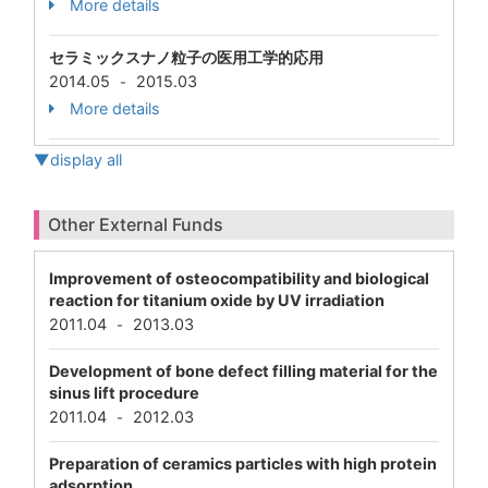
More details
セラミックスナノ粒子の医用工学的応用
2014.05
2015.03
-
More details
▼display all
Other External Funds
Improvement of osteocompatibility and biological
reaction for titanium oxide by UV irradiation
2011.04
2013.03
-
Development of bone defect filling material for the
sinus lift procedure
2011.04
2012.03
-
Preparation of ceramics particles with high protein
adsorption