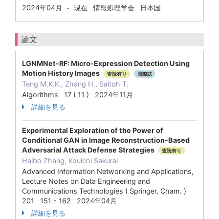
2024年04月
現在
情報処理学会 日本国
-
論文
LGNMNet-RF: Micro-Expression Detection Using
Motion History Images
査読有り
国際誌
Teng M.K.K., Zhang H., Saitoh T.
Algorithms 17 ( 11 ) 2024年11月
詳細を見る
Experimental Exploration of the Power of
Conditional GAN in Image Reconstruction-Based
Adversarial Attack Defense Strategies
査読有り
Haibo Zhang, Kouichi Sakurai
Advanced Information Networking and Applications,
Lecture Notes on Data Engineering and
Communications Technologies ( Springer, Cham. )
201 151 - 162 2024年04月
詳細を見る