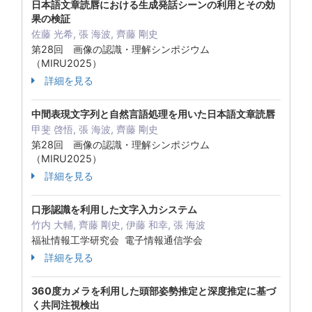
日本語文章読唇における生成発話シーンの利用とその効
果の検証
佐藤 光希, 張 海波, 齊藤 剛史
第28回 画像の認識・理解シンポジウム
（MIRU2025）
詳細を見る
中間表現文字列と自然言語処理を用いた日本語文章読唇
甲斐 啓悟, 張 海波, 齊藤 剛史
第28回 画像の認識・理解シンポジウム
（MIRU2025）
詳細を見る
口形認識を利用した文字入力システム
竹内 大輔, 齊藤 剛史, 伊藤 和幸, 張 海波
福祉情報工学研究会 電子情報通信学会
詳細を見る
360度カメラを利用した頭部姿勢推定と深度推定に基づ
く共同注視検出