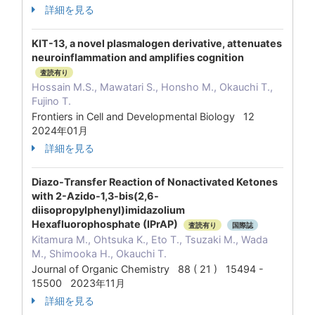
詳細を見る
KIT-13, a novel plasmalogen derivative, attenuates
neuroinflammation and amplifies cognition
査読有り
Hossain M.S., Mawatari S., Honsho M., Okauchi T.,
Fujino T.
Frontiers in Cell and Developmental Biology 12
2024年01月
詳細を見る
Diazo-Transfer Reaction of Nonactivated Ketones
with 2-Azido-1,3-bis(2,6-
diisopropylphenyl)imidazolium
Hexafluorophosphate (IPrAP)
査読有り
国際誌
Kitamura M., Ohtsuka K., Eto T., Tsuzaki M., Wada
M., Shimooka H., Okauchi T.
Journal of Organic Chemistry 88 ( 21 ) 15494 -
15500 2023年11月
詳細を見る