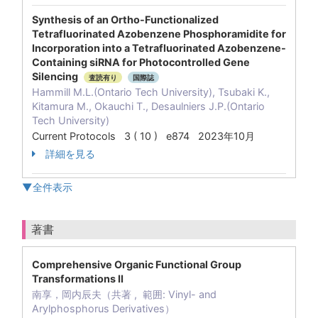
Synthesis of an Ortho-Functionalized
Tetrafluorinated Azobenzene Phosphoramidite for
Incorporation into a Tetrafluorinated Azobenzene-
Containing siRNA for Photocontrolled Gene
Silencing
査読有り
国際誌
Hammill M.L.(Ontario Tech University), Tsubaki K.,
Kitamura M., Okauchi T., Desaulniers J.P.(Ontario
Tech University)
Current Protocols 3 ( 10 ) e874 2023年10月
詳細を見る
▼全件表示
著書
Comprehensive Organic Functional Group
Transformations II
南享，岡内辰夫（共著 , 範囲: Vinyl- and
Arylphosphorus Derivatives）