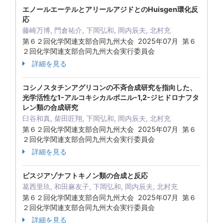
エノールエーテルとアリールアジドとのHuisgen環化反
応
藤崎万博, 門倉祐介, 下岡弘和, 岡内辰夫, 北村充
第６２回化学関連支部合同九州大会 2025年07月 第６
２回化学関連支部合同九州大会実行委員会
詳細を見る
コシノスタチンアグリコンの不斉合成研究を指向した、
光学活性な1-アルコキシカルボニル-1,2-ジヒドロナフタ
レン類の合成研究
臼谷和真, 柴田匠翔, 下岡弘和, 岡内辰夫, 北村充
第６２回化学関連支部合同九州大会 2025年07月 第６
２回化学関連支部合同九州大会実行委員会
詳細を見る
ビスジアゾナフトキノン類の合成と反応
葛西里玖, 和田麻友子, 下岡弘和, 岡内辰夫, 北村充
第６２回化学関連支部合同九州大会 2025年07月 第６
２回化学関連支部合同九州大会実行委員会
詳細を見る