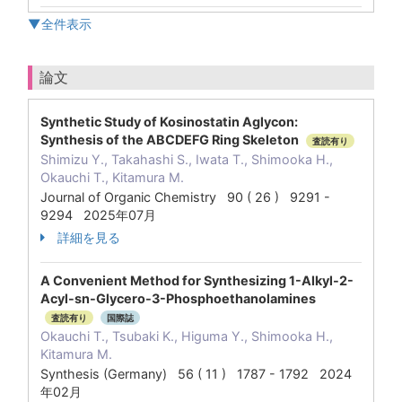
▼全件表示
論文
Synthetic Study of Kosinostatin Aglycon:
Synthesis of the ABCDEFG Ring Skeleton
査読有り
Shimizu Y., Takahashi S., Iwata T., Shimooka H.,
Okauchi T., Kitamura M.
Journal of Organic Chemistry 90 ( 26 ) 9291 -
9294 2025年07月
詳細を見る
A Convenient Method for Synthesizing 1-Alkyl-2-
Acyl-sn-Glycero-3-Phosphoethanolamines
査読有り
国際誌
Okauchi T., Tsubaki K., Higuma Y., Shimooka H.,
Kitamura M.
Synthesis (Germany) 56 ( 11 ) 1787 - 1792 2024
年02月