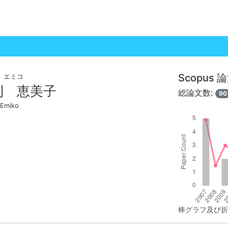
Scopus
 エミコ
利 恵美子
総論文数:
90
Emiko
棒グラフ及び折