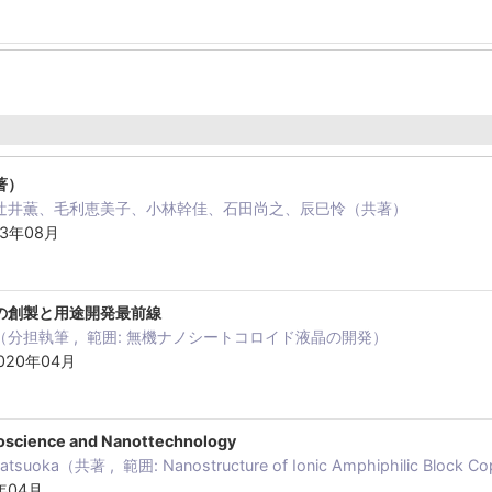
著）
辻井薫、毛利恵美子、小林幹佳、石田尚之、辰巳怜（共著）
23年08月
の創製と用途開発最前線
分担執筆 , 範囲: 無機ナノシートコロイド液晶の開発）
20年04月
oscience and Nanottechnology
atsuoka（共著 , 範囲: Nanostructure of Ionic Amphiphilic Block Cop
4年04月