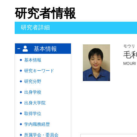
研究者情報
研究者詳細
モウリ
基本情報
毛
基本情報
◆
MOURI 
研究キーワード
◆
研究分野
◆
出身学校
◆
出身大学院
◆
取得学位
◆
学内職務経歴
◆
所属学会・委員会
◆