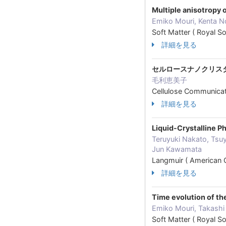
Multiple anisotropy 
Emiko Mouri, Kenta N
Soft Matter ( Royal
詳細を見る
セルロースナノクリス
毛利恵美子
Cellulose Communi
詳細を見る
Liquid-Crystalline P
Teruyuki Nakato, Tsuy
Jun Kawamata
Langmuir ( American
詳細を見る
Time evolution of th
Emiko Mouri, Takashi
Soft Matter ( Royal