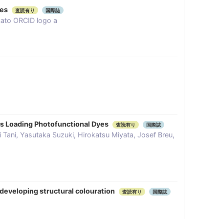
les
査読有り
国際誌
kato ORCID logo a
ts Loading Photofunctional Dyes
査読有り
国際誌
Tani, Yasutaka Suzuki, Hirokatsu Miyata, Josef Breu,
developing structural colouration
査読有り
国際誌