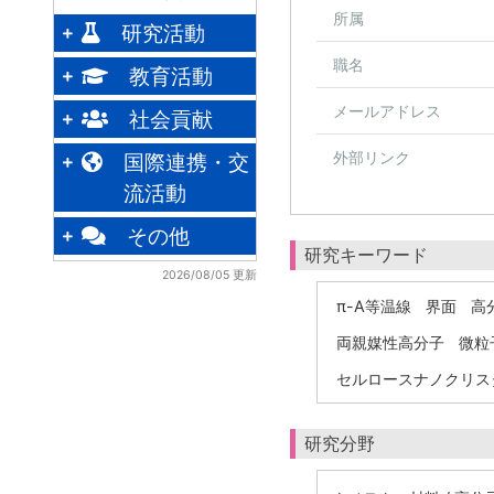
所属
研究活動
職名
教育活動
メールアドレス
社会貢献
外部リンク
国際連携・交
流活動
その他
研究キーワード
2026/08/05 更新
π-A等温線
界面
高
両親媒性高分子
微粒
セルロースナノクリス
研究分野