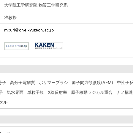
大学院工学研究院 物質工学研究系
准教授
分子
高分子電解質
ポリマーブラシ
原子間力顕微鏡(AFM)
中性子
子
気水界面
単粒子膜
X線反射率
原子移動ラジカル重合
ナノ構造
タル