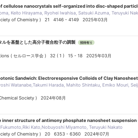
of cellulose nanocrystals self-organized into disc-shaped partic
oma, Keito Hirayama, Ryohei Iwahisa, Satsuki Azuma, Teruyuki Na
 Society of Chemistry ) 21 4146 - 4149 2025年03月
タルを基盤とした高分子複合粒子の調製
招待有り
cations ( セルロース学会 ) 32 ( 1 ) 15 - 18 2025年03月
hotonic Sandwich: Electroresponsive Colloids of Clay Nanoshee
oshi Watanabe,Takumi Harada, Mahito Shintaku, Emiko Mouri, Seiji 
 Chemical Society ) 2024年08月
e inner structure of antimony phosphate nanosheet suspension 
 Fukumoto,Riki Kato,Nobuyoshi Miyamoto, Teruyuki Nakato
 Society of Chemistry ) 20 6353 - 6360 2024年07月