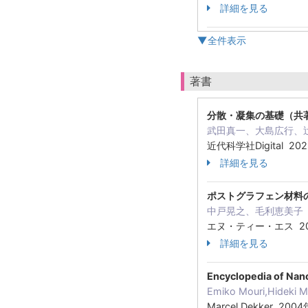
詳細を見る
▼全件表示
著書
分散・凝集の基礎（共
武田真一、大島広行、
近代科学社Digital 20
詳細を見る
ポストグラフェン材料
中戸晃之、毛利恵美子（
エヌ・ティー・エス 20
詳細を見る
Encyclopedia of Nan
Emiko Mouri,Hideki M
Marcel Dekker 200