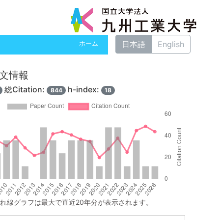
日本語
English
ホーム
 論文情報
総Citation:
h-index:
844
18
れ線グラフは最大で直近20年分が表示されます。