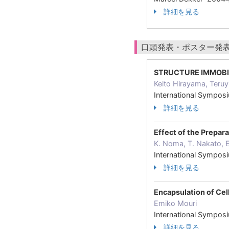
詳細を見る
口頭発表・ポスター発
STRUCTURE IMMOBI
Keito Hirayama, Teru
International Symp
詳細を見る
Effect of the Prepa
K. Noma, T. Nakato, E
International Symp
詳細を見る
Encapsulation of Cel
Emiko Mouri
International Symp
詳細を見る