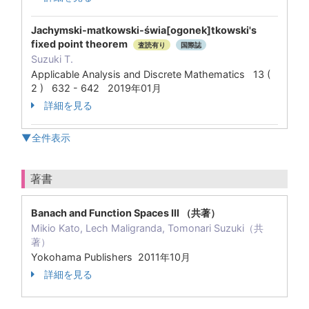
Jachymski-matkowski-świa[ogonek]tkowski's
fixed point theorem
査読有り
国際誌
Suzuki T.
Applicable Analysis and Discrete Mathematics 13 (
2 ) 632 - 642 2019年01月
詳細を見る
▼全件表示
著書
Banach and Function Spaces III （共著）
Mikio Kato, Lech Maligranda, Tomonari Suzuki（共
著）
Yokohama Publishers 2011年10月
詳細を見る