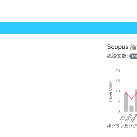
Scopus
総論文数:
14
棒グラフ及び折