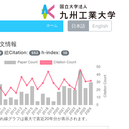
日本語
English
ホーム
 論文情報
総Citation:
h-index:
9
552
10
れ線グラフは最大で直近20年分が表示されます。