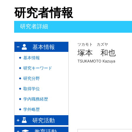
研究者情報
研究者詳細
ツカモト カズヤ
基本情報
塚本 和也
基本情報
◆
TSUKAMOTO Kazuya
研究キーワード
◆
研究分野
◆
取得学位
◆
学内職務経歴
◆
学外略歴
◆
研究活動
教育活動