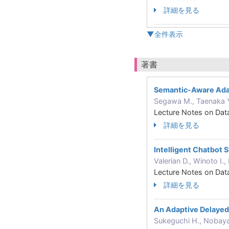
詳細を見る
▼全件表示
著書
Semantic-Aware Ada
Segawa M., Taenaka
Lecture Notes on Da
詳細を見る
Intelligent Chatbot 
Valerian D., Winoto 
Lecture Notes on Da
詳細を見る
An Adaptive Delayed
Sukeguchi H., Nobaya