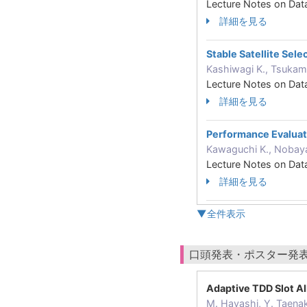
Lecture Notes on Da
詳細を見る
Stable Satellite Sel
Kashiwagi K., Tsuk
Lecture Notes on Da
詳細を見る
Performance Evaluat
Kawaguchi K., Nobay
Lecture Notes on Da
詳細を見る
▼全件表示
口頭発表・ポスター発
Adaptive TDD Slot A
M. Hayashi, Y. Taena