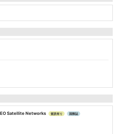
LEO Satellite Networks
査読有り
国際誌