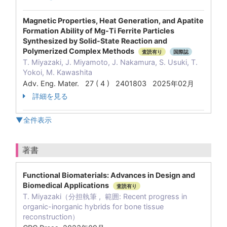
Magnetic Properties, Heat Generation, and Apatite
Formation Ability of Mg-Ti Ferrite Particles
Synthesized by Solid-State Reaction and
Polymerized Complex Methods
査読有り
国際誌
T. Miyazaki, J. Miyamoto, J. Nakamura, S. Usuki, T.
Yokoi, M. Kawashita
Adv. Eng. Mater. 27 ( 4 ) 2401803 2025年02月
詳細を見る
▼全件表示
著書
Functional Biomaterials: Advances in Design and
Biomedical Applications
査読有り
T. Miyazaki（分担執筆 , 範囲: Recent progress in
organic-inorganic hybrids for bone tissue
reconstruction）