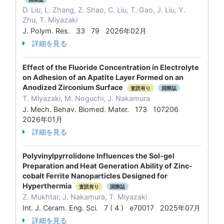
D. Liu, L. Zhang, Z. Shao, C. Liu, T. Gao, J. Liu, Y.
Zhu, T. Miyazaki
J. Polym. Res. 33 79 2026年02月
詳細を見る
Effect of the Fluoride Concentration in Electrolyte
on Adhesion of an Apatite Layer Formed on an
Anodized Zirconium Surface
査読有り
国際誌
T. Miyazaki, M. Noguchi, J. Nakamura
J. Mech. Behav. Biomed. Mater. 173 107206
2026年01月
詳細を見る
Polyvinylpyrrolidone Influences the Sol-gel
Preparation and Heat Generation Ability of Zinc-
cobalt Ferrite Nanoparticles Designed for
Hyperthermia
査読有り
国際誌
Z. Mukhtar, J. Nakamura, T. Miyazaki
Int. J. Ceram. Eng. Sci. 7 ( 4 ) e70017 2025年07月
詳細を見る