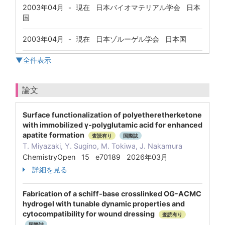
2003年04月
現在
日本バイオマテリアル学会 日本
-
国
2003年04月
現在
日本ゾルーゲル学会 日本国
-
▼全件表示
論文
Surface functionalization of polyetheretherketone
with immobilized γ‑polyglutamic acid for enhanced
apatite formation
査読有り
国際誌
T. Miyazaki, Y. Sugino, M. Tokiwa, J. Nakamura
ChemistryOpen 15 e70189 2026年03月
詳細を見る
Fabrication of a schiff-base crosslinked OG-ACMC
hydrogel with tunable dynamic properties and
cytocompatibility for wound dressing
査読有り
国際誌