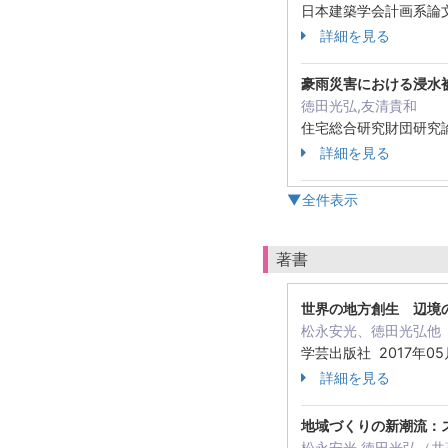
日本建築学会計画系論文集 7
詳細を見る
豪雨災害における浸水
徳田光弘,友清貴和
住宅総合研究財団研究論文集 
詳細を見る
▼全件表示
著書
世界の地方創生 辺境
松永安光、徳田光弘他
学芸出版社 2017年0
詳細を見る
地域づくりの新潮流：
松永安光,徳田光弘（共