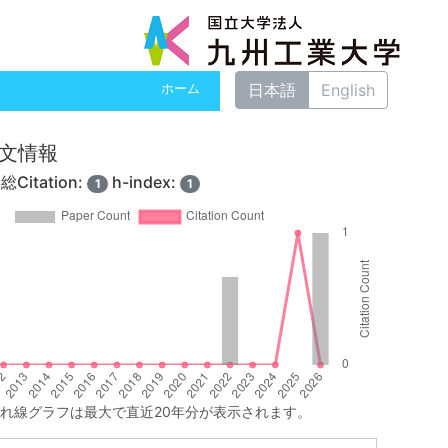
日本語
English
ホーム
 論文情報
総Citation:
h-index:
1
1
れ線グラフは最大で直近20年分が表示されます。