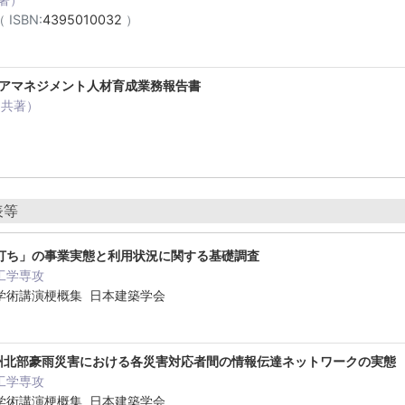
 ISBN:
4395010032
）
リアマネジメント人材育成業務報告書
（共著）
表等
打ち」の事業実態と利用状況に関する基礎調査
工学専攻
学術講演梗概集 日本建築学会
九州北部豪雨災害における各災害対応者間の情報伝達ネットワークの実態
工学専攻
学術講演梗概集 日本建築学会