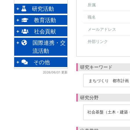
所属
研究活動
職名
教育活動
メールアドレス
社会貢献
外部リンク
国際連携・交
流活動
その他
研究キーワード
2026/06/01 更新
まちづくり
都市計画
研究分野
社会基盤（土木・建築・