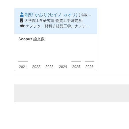
制野 かおり(セイノ カオリ)
[ 准教授 ]
大学院工学研究院 物質工学研究系
ナノテク・材料 / 結晶工学、ナノテク・材料 / 薄膜、表面界面物性、ナノテク・材料 / ナノ材料科学
Scopus 論文数