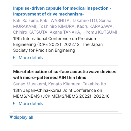
Impulse-driven capsule for medical inspection -
Improvement of drive mechanism-
Koki Koizumi, Koki IWASHITA, Takahiro ITO, Sunao
MURAKAMI, Toshihiro KIMURA, Kaoru KARASAWA,
Chihiro KATSUTA, Akane TANAKA, Hiromu KUTSUMI
19th International Conference on Precision
Engineering (ICPE 2022) 2022.12 The Japan
Society for Precision Enginering
More details
Microfabrication of surface acoustic wave devices
with micro-patterned AlN thin films
Sunao Murakami, Kanato Kitamura, Takahiro Ito
13th Japan-China-Korea Joint Conference on
MEMS/NEMS (JCK MEMS/NEMS 2022) 2022.10
More details
▼display all