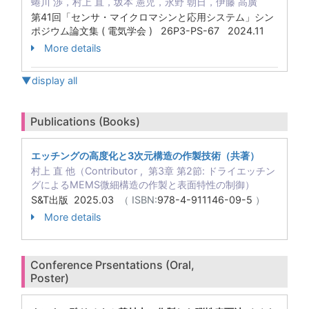
蜷川 渉，村上 直，坂本 憲児，永野 朝日，伊藤 高廣
第41回「センサ・マイクロマシンと応用システム」シン
ポジウム論文集 ( 電気学会 ) 26P3-PS-67 2024.11
More details
▼display all
Publications (Books)
エッチングの高度化と3次元構造の作製技術（共著）
村上 直 他（Contributor , 第3章 第2節: ドライエッチン
グによるMEMS微細構造の作製と表面特性の制御）
S&T出版 2025.03
（ ISBN:
978-4-911146-09-5
）
More details
Conference Prsentations (Oral,
Poster)