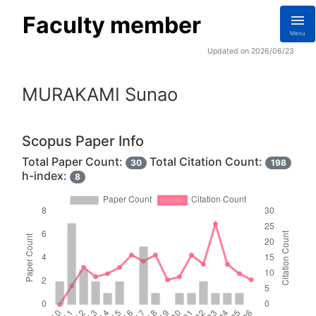
Faculty member
Menu
Updated on 2026/06/23
MURAKAMI Sunao
Scopus Paper Info
Total Paper Count:
Total Citation Count:
30
198
h-index:
8