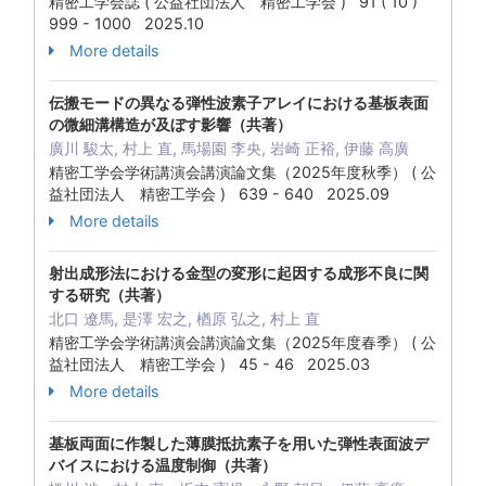
精密工学会誌 ( 公益社団法人 精密工学会 ) 91 ( 10 )
999 - 1000 2025.10
More details
伝搬モードの異なる弾性波素子アレイにおける基板表面
の微細溝構造が及ぼす影響（共著）
廣川 駿太, 村上 直, 馬場園 李央, 岩崎 正裕, 伊藤 高廣
精密工学会学術講演会講演論文集（2025年度秋季） ( 公
益社団法人 精密工学会 ) 639 - 640 2025.09
More details
射出成形法における金型の変形に起因する成形不良に関
する研究（共著）
北口 遼馬, 是澤 宏之, 楢原 弘之, 村上 直
精密工学会学術講演会講演論文集（2025年度春季） ( 公
益社団法人 精密工学会 ) 45 - 46 2025.03
More details
基板両面に作製した薄膜抵抗素子を用いた弾性表面波デ
バイスにおける温度制御（共著）