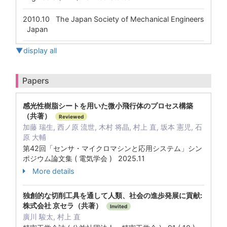
2010.10
The Japan Society of Mechanical Engineers
Japan
▼display all
Papers
感光性樹脂シートを用いた微小飛行体のプロセス構築
（共著）
Reviewed
加藤 瑞生, 西ノ原 流世, 木村 将晶, 村上 直, 坂本 憲児, 石
原 大輔
第42回「センサ・マイクロマシンと応用システム」シン
ポジウム論文集 ( 電気学会 ) 2025.11
More details
独創的な切削工具を通して人類、社会の進歩発展に貢献:
株式会社 京セラ（共著）
Invited
廣川 駿太, 村上 直