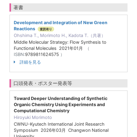
著書
Development and Integration of New Green
Reactions
査読有り
Ohshima T., Morimoto H., Kadota T.（共著）
Middle Molecular Strategy: Flow Synthesis to
Functional Molecules 2021年01月
（
ISBN:
9789811624575
）
詳細を見る
口頭発表・ポスター発表等
Toward Deeper Understanding of Synthetic
Organic Chemistry Using Experiments and
Computational Chemistry
Hiroyuki Morimoto
CWNU-Kyutech International Joint Research
Symposium 2026年03月 Changwon National
University