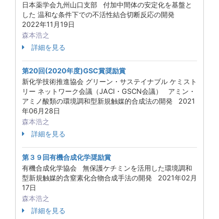
日本薬学会九州山口支部 付加中間体の安定化を基盤と
した 温和な条件下での不活性結合切断反応の開発
2022年11月19日
森本浩之
詳細を見る
第20回(2020年度)GSC賞奨励賞
新化学技術推進協会 グリーン・サステイナブル ケミスト
リー ネットワーク会議（JACI・GSCN会議） アミン・
アミノ酸類の環境調和型新規触媒的合成法の開発 2021
年06月28日
森本浩之
詳細を見る
第３９回有機合成化学奨励賞
有機合成化学協会 無保護ケチミンを活用した環境調和
型新規触媒的含窒素化合物合成手法の開発 2021年02月
17日
森本浩之
詳細を見る