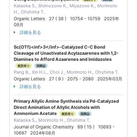
Kataoka S., Shimozono K., Miyazono K., Morimoto
H., Ohshima T.
Organic Letters 27 ( 38 ) 10754 - 10759 2025年
09月
詳細を見る
Sc(OTf)<inf>3</inf>-Catalyzed C-C Bond
Cleavage of Unactivated Acylazaarenes with 1,2-
Diamines to Afford Azaarenes and Imidazoles
査読有り
国際誌
Pang B., Xin H.L., Choi J., Morimoto H., Ohshima T.
Organic Letters 27 ( 9 ) 2075 - 2080 2025年03月
詳細を見る
Primary Allylic Amine Synthesis via Pd-Catalyzed
Direct Amination of Allylic Alcohols with
Ammonium Acetate
査読有り
国際誌
Kataoka S., Morimoto H., Ohshima T.
Journal of Organic Chemistry 89 ( 15 ) 10693 -
10697 2024年08月