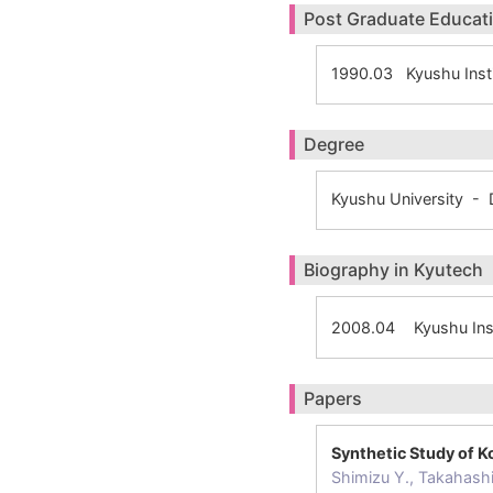
Post Graduate Educat
1990.03 Kyushu Inst
Degree
Kyushu University - 
Biography in Kyutech
2008.04
Kyushu Ins
Papers
Synthetic Study of 
Shimizu Y., Takahashi