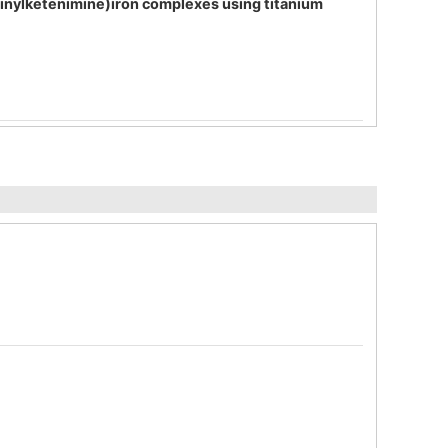
ylketenimine)iron complexes using titanium