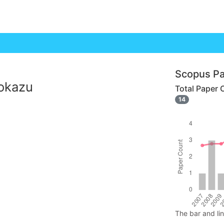
Scopus Pa
okazu
Total Paper 
14
The bar and li