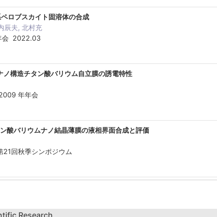
6)3系ペロブスカイト固溶体の合成
内辰夫, 北村充
 2022.03
ナノ構造チタン酸バリウム自立膜の誘電特性
009 年年会
タン酸バリウムナノ結晶薄膜の液相界面合成と評価
第21回秋季シンポジウム
ntific Research