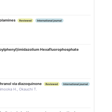
nolamines
Reviewed
International journal
ropylphenyl)imidazolium Hexafluorophosphate
thranol via diazoquinone
Reviewed
International journal
himooka H., Okauchi T.