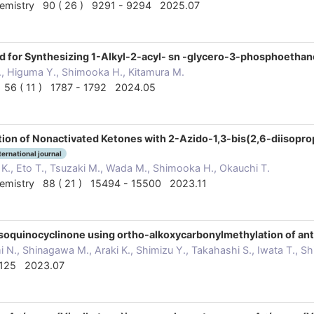
Chemistry 90 ( 26 ) 9291 - 9294 2025.07
 for Synthesizing 1-Alkyl-2-acyl- sn -glycero-3-phosphoetha
., Higuma Y., Shimooka H., Kitamura M.
 56 ( 11 ) 1787 - 1792 2024.05
tion of Nonactivated Ketones with 2-Azido-1,3-bis(2,6-diisop
ternational journal
K., Eto T., Tsuzaki M., Wada M., Shimooka H., Okauchi T.
Chemistry 88 ( 21 ) 15494 - 15500 2023.11
isoquinocyclinone using ortho-alkoxycarbonylmethylation of an
 N., Shinagawa M., Araki K., Shimizu Y., Takahashi S., Iwata T., S
 125 2023.07