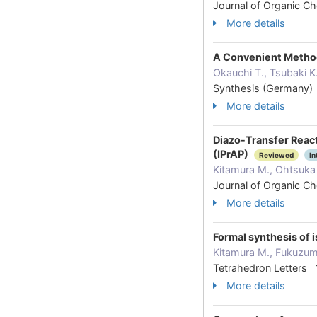
Journal of Organic 
More details
A Convenient Method
Okauchi T., Tsubaki K
Synthesis (Germany)
More details
Diazo-Transfer Reac
(IPrAP)
Reviewed
In
Kitamura M., Ohtsuka 
Journal of Organic 
More details
Formal synthesis of 
Kitamura M., Fukuzumi
Tetrahedron Letters
More details