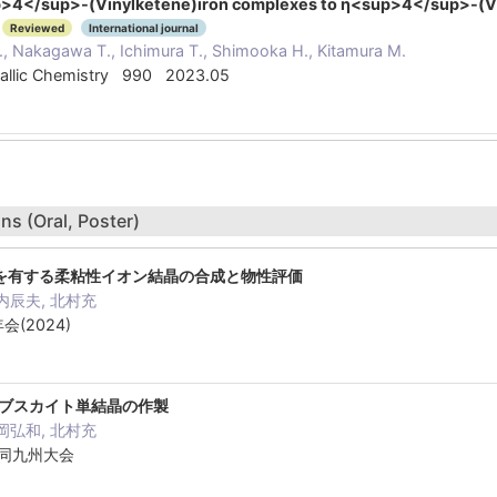
>4</sup>-(Vinylketene)iron complexes to η<sup>4</sup>-(Vin
Reviewed
International journal
K., Nakagawa T., Ichimura T., Shimooka H., Kitamura M.
tallic Chemistry 990 2023.05
ns (Oral, Poster)
を有する柔粘性イオン結晶の合成と物性評価
内辰夫, 北村充
会(2024)
ロブスカイト単結晶の作製
岡弘和, 北村充
合同九州大会