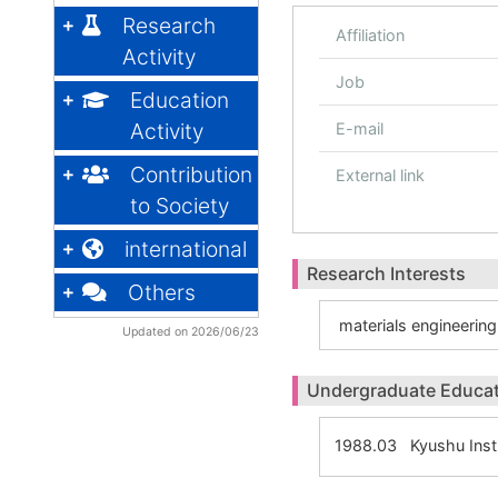
Research
Affiliation
Activity
Job
Education
Activity
E-mail
Contribution
External link
to Society
international
Research Interests
Others
materials engineering
Updated on 2026/06/23
Undergraduate Educa
1988.03 Kyushu Inst