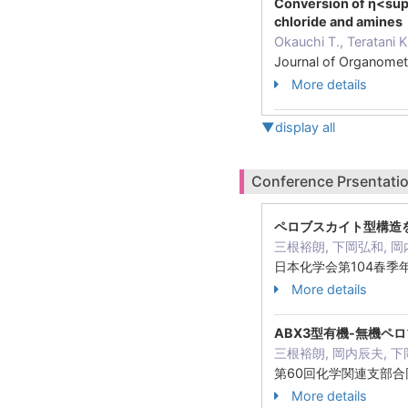
Conversion of η<sup
chloride and amines
Okauchi T., Teratani 
Journal of Organome
More details
▼display all
Conference Prsentatio
ペロブスカイト型構造
三根裕朗, 下岡弘和, 岡
日本化学会第104春季年
More details
ABX3型有機-無機ペ
三根裕朗, 岡内辰夫, 下
第60回化学関連支部
More details