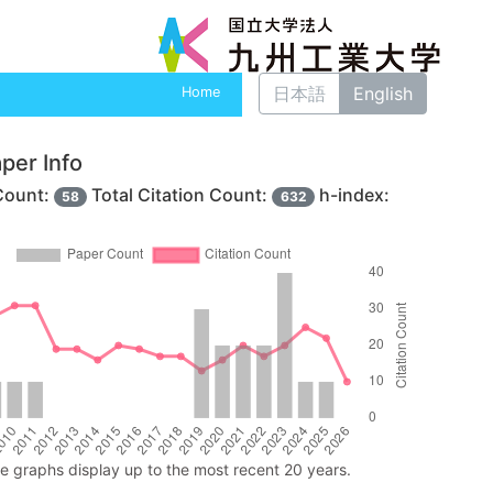
日本語
English
Home
per Info
Count:
Total Citation Count:
h-index:
58
632
ne graphs display up to the most recent 20 years.