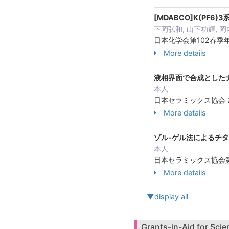
[MDABCO]K(PF
下岡弘和, 山下功輝, 岡
日本化学会第102春季年会
More details
液相界面で合成とした
本人
日本セラミックス協会 2
More details
ゾル-ゲル法によるチ
本人
日本セラミックス協会
More details
▼display all
Grants-in-Aid for Scie