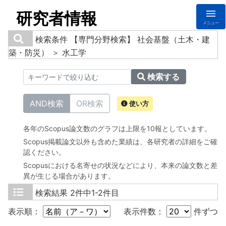
研究者情報
メニュー
検索条件
【専門分野検索】 社会基盤（土木・建
築・防災） ＞ 水工学
検索する
AND検索
OR検索
使い方
各年のScopus論文数のグラフは上限を10報としています。
Scopus掲載論文以外も含めた業績は、各研究者の詳細をご確
認ください。
Scopusにおける名寄せの状況などにより、本来の論文数と差
異が生じる場合があります。
検索結果
2件中1-2件目
表示順：
表示件数：
件ずつ