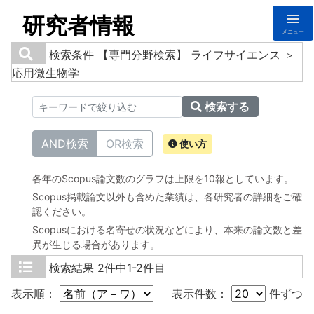
研究者情報
メニュー
検索条件
【専門分野検索】 ライフサイエンス ＞
応用微生物学
検索する
AND検索
OR検索
使い方
各年のScopus論文数のグラフは上限を10報としています。
Scopus掲載論文以外も含めた業績は、各研究者の詳細をご確
認ください。
Scopusにおける名寄せの状況などにより、本来の論文数と差
異が生じる場合があります。
検索結果
2件中1-2件目
表示順：
表示件数：
件ずつ