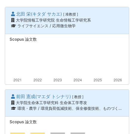
北田 栄(キタダ サカエ)
[ 准教授 ]
大学院情報工学研究院 生命情報工学研究系
ライフサイエンス / 応用微生物学
Scopus 論文数
前田 憲成(マエダ トシナリ)
[ 教授 ]
大学院生命体工学研究科 生命体工学専攻
環境・農学 / 環境負荷低減技術、保全修復技術、ものづくり技術（機械・電気電子・化学工学） / バイオ機能応用、バイオプロセス工学、ライフサイエンス / 応用微生物学、ライフサイエンス / 応用生物化学
Scopus 論文数