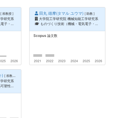
田丸 雄摩(タマル ユウマ)
[ 准教授 ]
[ 助教 ]
工学研究系
大学院工学研究院 機械知能工学研究系
学） / 加工学、生産工学
ものづくり技術（機械・電気電子・化学工学） / 加工学、生産工学
Scopus 論文数
)
[ 准教授 ]
工学研究系
成形 射出成形