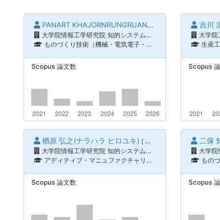
PANART KHAJORNRUNGRUANG(カチョーンルンルアン パナート)
吉川 
大学院情報工学研究院 知的システム工学研究系
大学院
ものづくり技術（機械・電気電子・化学工学） / 計測工学、ものづくり技術（機械・電気電子・化学工学） / 加工学、生産工学、ナノテク・材料 / ナノマイクロシステム、ナノテク・材料 / 光工学、光量子科学、ものづくり技術（機械・電気電子・化学工学） / 機械要素、トライボロジー
生産
Scopus 論文数
Scopus 
楢原 弘之(ナラハラ ヒロユキ)
二保 
[ 教授 ]
大学院情報工学研究院 知的システム工学研究系
大学院情
アディティブ・マニュファクチャリング、設計・生産データサイエンス、情報通信 / 機械力学、メカトロニクス、情報通信 / ロボティクス、知能機械システム
ものづくり技術（機械・電気電
Scopus 論文数
Scopus 