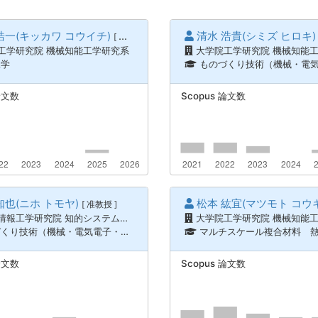
浩一(キッカワ コウイチ)
清水 浩貴(シミズ ヒロキ)
[ 准教授 ]
[ 准教授 ]
工学研究院 機械知能工学研究系
大学院工学研究院 機械知能
工学
ものづくり技術（機械・電気電子・化学工学） / 計測工学、ものづくり技術（機械・電気電子・化学工
論文数
Scopus 論文数
知也(ニホ トモヤ)
松本 紘宜(マツモト コウキ
[ 准教授 ]
報工学研究院 知的システム工学研究系
大学院工学研究院 機械知能
子・化学工学） / 加工学、生産工学、ものづくり技術（機械・電気電子・化学工学） / 材料力学、機械材料、情報通信 / 計算科学
マルチスケール複合材料 熱可塑性樹脂、混練・押出
論文数
Scopus 論文数