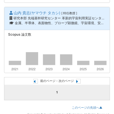
山内 貴志(ヤマウチ タカシ)
[ 特任教授 ]
研究本部 先端基幹研究センター 革新的宇宙利用実証センター
金属、半導体、表面物性、プローブ顕微鏡、宇宙環境、安全工学、品質工学
Scopus 論文数
前のページ - 次のページ
1
このページの先頭へ▲