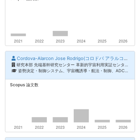
Cordova-Alarcon Jose Rodrigo(コロドバ アラルコン ホセ ロドリゴ)
研究本部 先端基幹研究センター 革新的宇宙利用実証センター
姿勢決定・制御システム、宇宙機誘導・航法・制御、ADCS試験、ハードウェア・イン・ザ・ループ試験、超小型衛星システム工学
Scopus 論文数